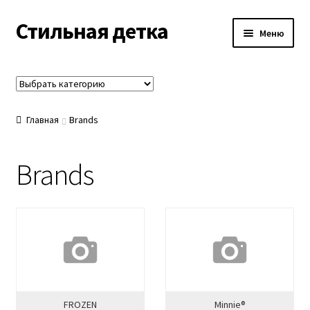
Стильная детка
Перейти
Перейти
Меню
к
к
навигации
содержимому
Магазин
Распродажа
Главная
Brands
О нас
Brands
Контакты
FROZEN
Minnie®