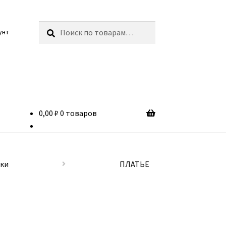
Искать:
Поиск
унт
0,00
₽
0 товаров
бки
ПЛАТЬЕ