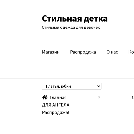
Стильная детка
Перейти
Перейти
к
к
Стильная одежда для девочек
навигации
содержимому
Магазин
Распродажа
О нас
Ко
Главная
ДЛЯ АНГЕЛА
Распродажа!