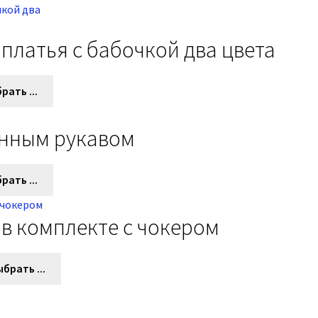
латья с бабочкой два цвета
рать ...
инным рукавом
рать ...
в комплекте с чокером
брать ...