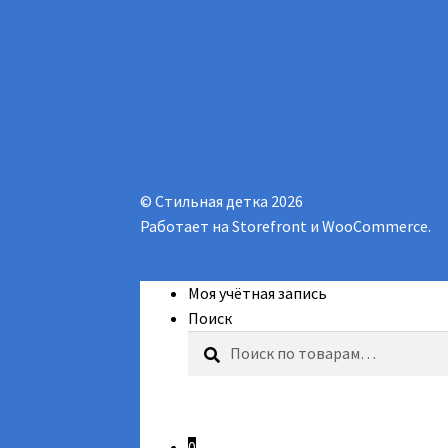
© Стильная детка 2026
Работает на Storefront и WooCommerce
.
Моя учётная запись
Поиск
Искать:
Поиск
0